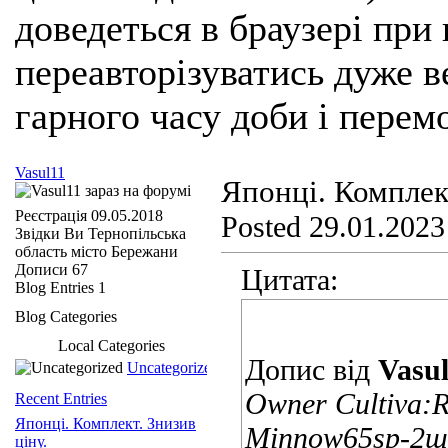
доведеться в браузері при
переавторізуватись дуже ве
гарного часу доби і перем
Vasul11
Японці. Комплект
Реєстрація
09.05.2018
Posted 29.01.2023
Звідки Ви
Тернопільська
область місто Бережани
Дописи
67
Цитата:
Blog Entries
1
Blog Categories
Local Categories
Допис від
Vasu
Uncategorized
Owner Cultiva:R
Recent Entries
Японці. Комплект. Знизив
Minnow65sp-2ш
ціну.