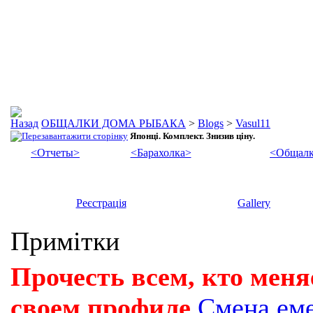
ОБЩАЛКИ ДОМА РЫБАКА
>
Blogs
>
Vasul11
Японці. Комплект. Знизив ціну.
<Отчеты>
<Барахолка>
<Общалк
Реєстрація
Gallery
Примітки
Прочесть всем, кто меня
своем профиле
Смена ем