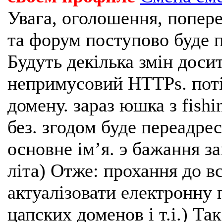
Увага, оголошення, попере
та форум поступово буде п
Будуть декілька змін доси
непримусовий HTTPs. поті
домену. зараз юшка з fishi
без. згодом буде переадрес
основне імʼя. э бажання з
літа) Отже: прохання до в
актуалізовати електронну 
цапских доменов і т.і.) Та