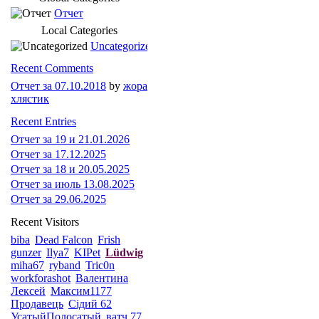
Отчет
Local Categories
Uncategorized
Recent Comments
Отчет за 07.10.2018
by
жора
хлястик
Recent Entries
Отчет за 19 и 21.01.2026
Отчет за 17.12.2025
Отчет за 18 и 20.05.2025
Отчет за июль 13.08.2025
Отчет за 29.06.2025
Recent Visitors
biba
Dead Falcon
Frish
gunzer
Ilya7
KIPet
Lüdwig
miha67
ryband
Tric0n
workforashot
Валентина
Лексей
Максим1177
Продавець
Сідий 62
УсатыйПолосатый
ватч 77