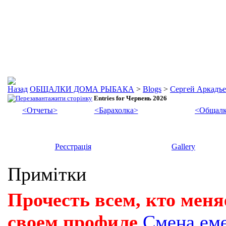
ОБЩАЛКИ ДОМА РЫБАКА
>
Blogs
>
Сергей Аркадъ
Entries for Червень 2026
<Отчеты>
<Барахолка>
<Общалк
Реєстрація
Gallery
Примітки
Прочесть всем, кто меня
своем профиле
Смена ем