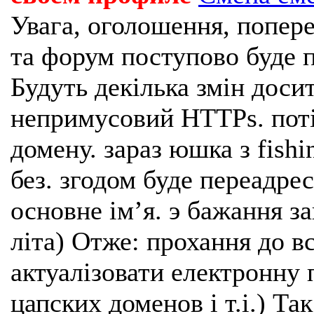
Увага, оголошення, попере
та форум поступово буде п
Будуть декілька змін доси
непримусовий HTTPs. поті
домену. зараз юшка з fishi
без. згодом буде переадрес
основне імʼя. э бажання з
літа) Отже: прохання до в
актуалізовати електронну 
цапских доменов і т.і.) Та