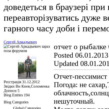
доведеться в браузері при
переавторізуватись дуже ве
гарного часу доби і перем
Сергей Аркадъевич
отчет о рыбалке
Posted 06.01.2013
Updated 08.01.201
Отчет-пессимист 
Реєстрація
31.12.2012
Погода: не сахар
Звідки Ви
Киев,Соломенка
Дописи
5
облачность,солнц
Blog Entries
194
нешуточный.
Blog Categories
Global Categories