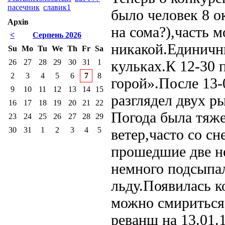
пасечник
славик1
было человек 8 о
Архів
на сома?),часть 
<
Серпень 2026
никакой.Единичн
Su
Mo
Tu
We
Th
Fr
Sa
26
27
28
29
30
31
1
кульках.К 12-30 
2
3
4
5
6
7
8
горой».После 13-
9
10
11
12
13
14
15
разглядел двух р
16
17
18
19
20
21
22
Погода была тяж
23
24
25
26
27
28
29
30
31
1
2
3
4
5
ветер,часто со с
прошедшие две не
немного подсыпал
льду.Появилась 
можно смириться,
реванш на 13.01.