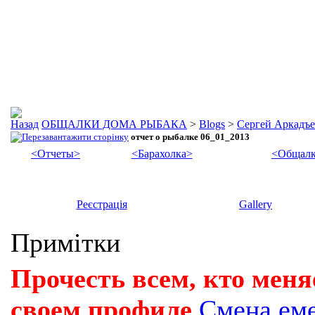
ОБЩАЛКИ ДОМА РЫБАКА
>
Blogs
>
Сергей Аркадъ
отчет о рыбалке 06_01_2013
<Отчеты>
<Барахолка>
<Общалк
Реєстрація
Gallery
Примітки
Прочесть всем, кто меня
своем профиле
Смена ем