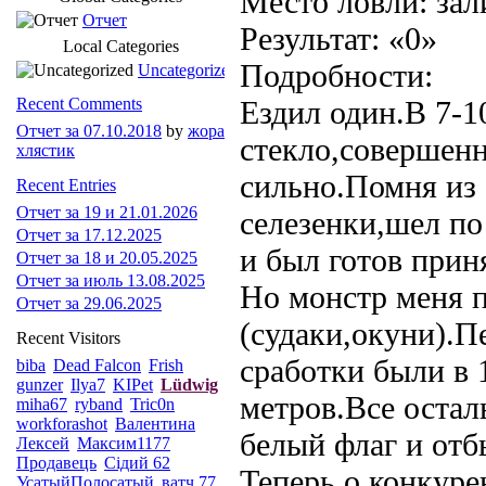
Место ловли: зал
Отчет
Результат: «0»
Local Categories
Подробности:
Uncategorized
Recent Comments
Ездил один.В 7-1
Отчет за 07.10.2018
by
жора
стекло,совершенн
хлястик
сильно.Помня из 
Recent Entries
Отчет за 19 и 21.01.2026
селезенки,шел по
Отчет за 17.12.2025
и был готов приня
Отчет за 18 и 20.05.2025
Отчет за июль 13.08.2025
Но монстр меня п
Отчет за 29.06.2025
(судаки,окуни).П
Recent Visitors
сработки были в 1
biba
Dead Falcon
Frish
gunzer
Ilya7
KIPet
Lüdwig
метров.Все остал
miha67
ryband
Tric0n
workforashot
Валентина
белый флаг и отб
Лексей
Максим1177
Продавець
Сідий 62
Теперь о конкуре
УсатыйПолосатый
ватч 77