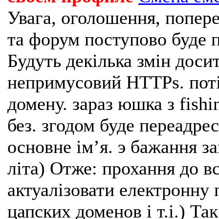
Увага, оголошення, попере
та форум поступово буде п
Будуть декілька змін доси
непримусовий HTTPs. поті
домену. зараз юшка з fishi
без. згодом буде переадрес
основне імʼя. э бажання з
літа) Отже: прохання до в
актуалізовати електронну 
цапских доменов і т.і.) Та