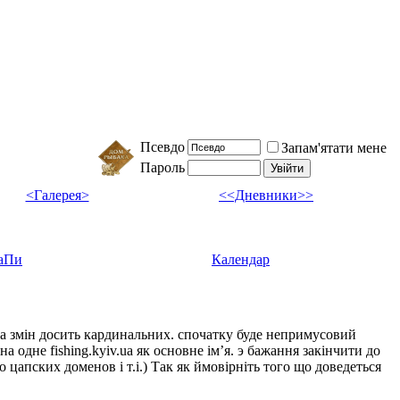
Псевдо
Запам'ятати мене
Пароль
<Галерея>
<<Дневники>>
аПи
Календар
ка змін досить кардинальних. спочатку буде непримусовий
а одне fishing.kyiv.ua як основне імʼя. э бажання закінчити до
цапских доменов і т.і.) Так як ймовірніть того що доведеться