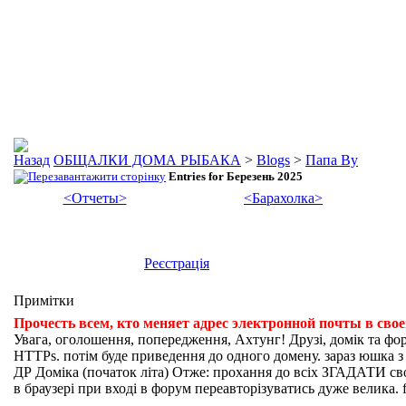
ОБЩАЛКИ ДОМА РЫБАКА
>
Blogs
>
Папа Ву
Entries for Березень 2025
<Отчеты>
<Барахолка>
Реєстрація
Примітки
Прочесть всем, кто меняет адрес электронной почты в сво
Увага, оголошення, попередження, Ахтунг! Друзі, домік та фо
HTTPs. потім буде приведення до одного домену. зараз юшка з fi
ДР Доміка (початок літа) Отже: прохання до всіх ЗГАДАТИ свої
в браузері при вході в форум переавторізуватись дуже велика. f