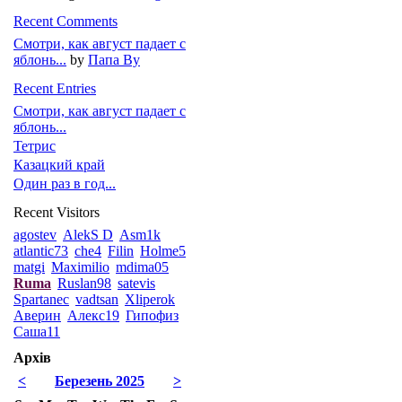
Recent Comments
Смотри, как август падает с
яблонь...
by
Папа Ву
Recent Entries
Смотри, как август падает с
яблонь...
Тетрис
Казацкий край
Один раз в год...
Recent Visitors
agostev
AlekS D
Asm1k
atlantic73
che4
Filin
Holme5
matgi
Maximilio
mdima05
Ruma
Ruslan98
satevis
Spartanec
vadtsan
Xliperok
Аверин
Алекс19
Гипофиз
Саша11
Архів
<
Березень 2025
>