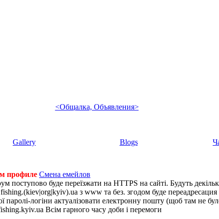
<Общалка, Объявления>
Gallery
Blogs
Ч
ем профиле
Смена емейлов
рум поступово буде переїзжати на HTTPS на сайті. Будуть декіль
shing.(kiev|org|kyiv).ua з www та без. згодом буде переадресация н
 паролі-логіни актуалізовати електронну пошту (щоб там не було 
ishing.kyiv.ua Всім гарного часу доби і перемоги