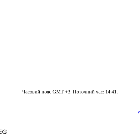
Часовий пояс GMT +3. Поточний час:
14:41
.
v