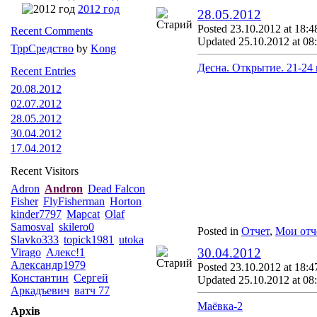
2012 год
28.05.2012
Posted 23.10.2012 at 18:4
Recent Comments
Updated 25.10.2012 at 08
ТррСредство
by
Kong
Десна. Открытие. 21-24 
Recent Entries
20.08.2012
02.07.2012
28.05.2012
30.04.2012
17.04.2012
Recent Visitors
Adron
Andron
Dead Falcon
Fisher
FlyFisherman
Horton
kinder7797
Mapcat
Olaf
Samosval
skilero0
Posted in
Отчет
,
Мои отч
Slavko333
topick1981
utoka
30.04.2012
Virago
Алекс!1
Александр1979
Posted 23.10.2012 at 18:4
Константин
Сергей
Updated 25.10.2012 at 08
Аркадъевич
ватч 77
Маёвка-2
Архів