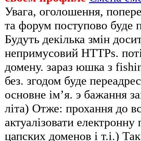
Увага, оголошення, попере
та форум поступово буде п
Будуть декілька змін доси
непримусовий HTTPs. поті
домену. зараз юшка з fishi
без. згодом буде переадрес
основне імʼя. э бажання з
літа) Отже: прохання до в
актуалізовати електронну 
цапских доменов і т.і.) Та