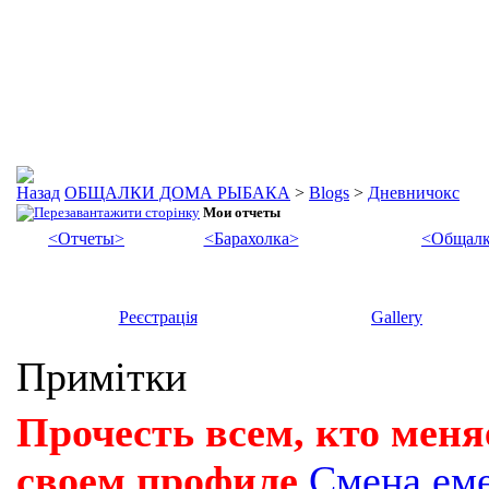
ОБЩАЛКИ ДОМА РЫБАКА
>
Blogs
>
Дневничокс
Мои отчеты
<Отчеты>
<Барахолка>
<Общалк
Реєстрація
Gallery
Примітки
Прочесть всем, кто меня
своем профиле
Смена ем