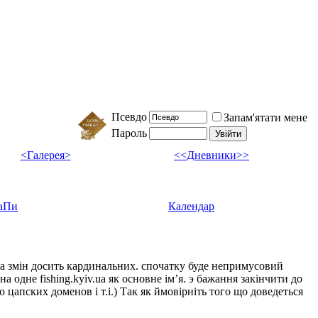
Псевдо
Запам'ятати мене
Пароль
<Галерея>
<<Дневники>>
аПи
Календар
ка змін досить кардинальних. спочатку буде непримусовий
а одне fishing.kyiv.ua як основне імʼя. э бажання закінчити до
цапских доменов і т.і.) Так як ймовірніть того що доведеться