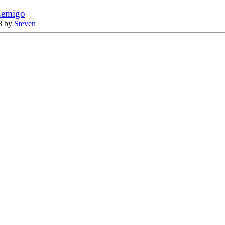
Lemigo
8 by
Steven