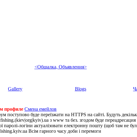
<Общалка, Объявления>
Gallery
Blogs
Ч
ем профиле
Смена емейлов
рум поступово буде переїзжати на HTTPS на сайті. Будуть декіль
shing.(kiev|org|kyiv).ua з www та без. згодом буде переадресация н
 паролі-логіни актуалізовати електронну пошту (щоб там не було 
ishing.kyiv.ua Всім гарного часу доби і перемоги