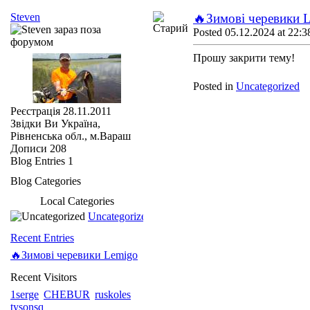
Steven
🔥Зимові черевики 
Posted 05.12.2024 at 22:3
Прошу закрити тему!
Posted in
Uncategorized
Реєстрація
28.11.2011
Звідки Ви
Україна,
Рівненська обл., м.Вараш
Дописи
208
Blog Entries
1
Blog Categories
Local Categories
Uncategorized
Recent Entries
🔥Зимові черевики Lemigo
Recent Visitors
1serge
CHEBUR
ruskoles
tysonsq