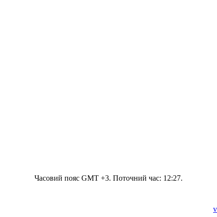
Часовий пояс GMT +3. Поточний час:
12:27
.
v