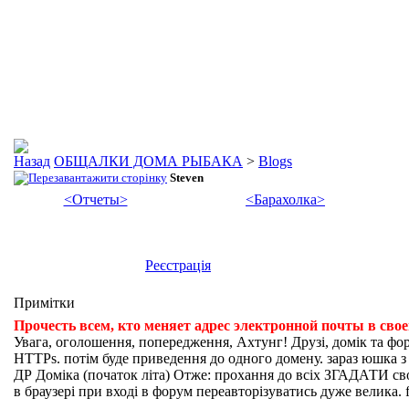
ОБЩАЛКИ ДОМА РЫБАКА
>
Blogs
Steven
<Отчеты>
<Барахолка>
Реєстрація
Примітки
Прочесть всем, кто меняет адрес электронной почты в сво
Увага, оголошення, попередження, Ахтунг! Друзі, домік та фо
HTTPs. потім буде приведення до одного домену. зараз юшка з fi
ДР Доміка (початок літа) Отже: прохання до всіх ЗГАДАТИ свої
в браузері при вході в форум переавторізуватись дуже велика. f