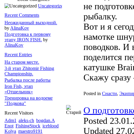
не подготовк
Uncategorized
рыбалку.
Recent Comments
Неожиданный выходной.
Вот и я сего
by
AlinaKov
Подготовка к первому
намотке шну
этапу IRON FISH.
by
поводков. И в
AlinaKov
Recent Entries
поделится п
На старом месте.
катушке Brai
3-й этап Zhitomir Fishing
Championship.
Скажу сразу –
Рыбалка после работы
Iron Fish, этап
«Отшельник»
Posted in
Снасти
,
Экипи
Тренировка на водоеме
"Подкова"
О подготовк
Recent Visitors
Posted 23.01.
Adm1
aleks-ch
bogdan.A
Enot
FishingStock
iceblood
Updated 27.02
Kolya
maestro9191