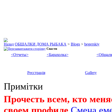
ОБЩАЛКИ ДОМА РЫБАКА
>
Blogs
>
begerskiy
Снасти
<Отчеты>
<Барахолка>
<Общалк
Реєстрація
Gallery
Примітки
Прочесть всем, кто меня
своем профиле
Смена ем