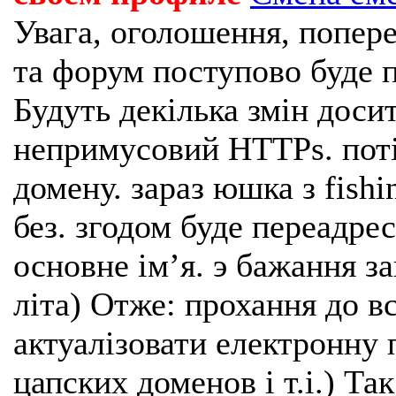
Увага, оголошення, попере
та форум поступово буде п
Будуть декілька змін доси
непримусовий HTTPs. поті
домену. зараз юшка з fishi
без. згодом буде переадрес
основне імʼя. э бажання з
літа) Отже: прохання до в
актуалізовати електронну 
цапских доменов і т.і.) Та