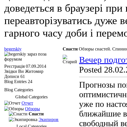
доведеться в браузері при
переавторізуватись дуже ве
гарного часу доби і перем
begerskiy
Снасти
Обзоры снастей. Спинин
Вечер подго
Реєстрація
07.09.2014
Posted 28.02.
Звідки Ви
Житомир
Дописи
61
Blog Entries
24
Прогнозы по
Blog Categories
оптимистичны
Global Categories
уже по насто
Отчет
Обзоры
ближайшие в
Снасти
Экипировка
свободный ве
Local Categories