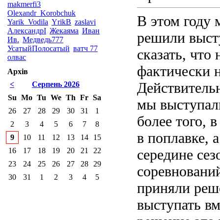
makmerfi3
Olexandr_Korobchuk
В этом году 
Yarik_Vodila
YrikB
zaslavi
АлександрI
Жекаяма
Иван
решили выст
Ив.
Медведь777
УсатыйПолосатый
ватч 77
сказать, что
олвас
фактически н
Архів
Действительн
<
Серпень 2026
Su
Mo
Tu
We
Th
Fr
Sa
мы выступали
26
27
28
29
30
31
1
более того, 
2
3
4
5
6
7
8
в поплавке, 
9
10
11
12
13
14
15
16
17
18
19
20
21
22
середине сез
23
24
25
26
27
28
29
соревновани
30
31
1
2
3
4
5
приняли реш
выступать вм