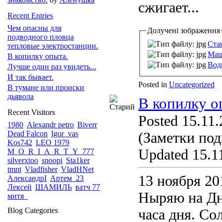
сжигает...
Recent Entries
Чем опасны для
Долучені зображення
подводного пловца
Ста
тепловые электростанции.
Маш
В копилку опыта.
Вод
Лучше один раз увидеть...
И так бывает.
Posted in
Uncategorized
В тумане или происки
дьявола
В копилку о
Recent Visitors
Posted 15.11.
1980
Alexandr petro
Biverr
Dead Falcon
Igor_vas
(Заметки под
Kos742
LEO 1979
Updated 15.11
M_O_R_I_A_R_T_Y_777
silverxtoo
snoopi
Sta1ker
tmnt
Vladfisher
VladHNet
13 ноября 20
АлександрI
Артем_23
Лексей
ШАМИЛЬ
ватч 77
Ныряю на Дн
митя_
Blog Categories
часа дня. С