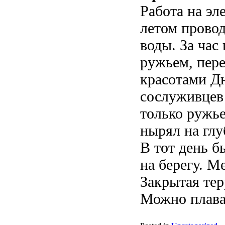
Работа на эл
летом прово
воды. За час
ружьем, пер
красотами Д
сослуживцев 
только ружье
нырял на глу
В тот день б
на берегу. М
Закрытая тер
Можно плават