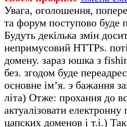
Увага, оголошення, попере
та форум поступово буде п
Будуть декілька змін доси
непримусовий HTTPs. поті
домену. зараз юшка з fishi
без. згодом буде переадрес
основне імʼя. э бажання з
літа) Отже: прохання до в
актуалізовати електронну 
цапских доменов і т.і.) Та