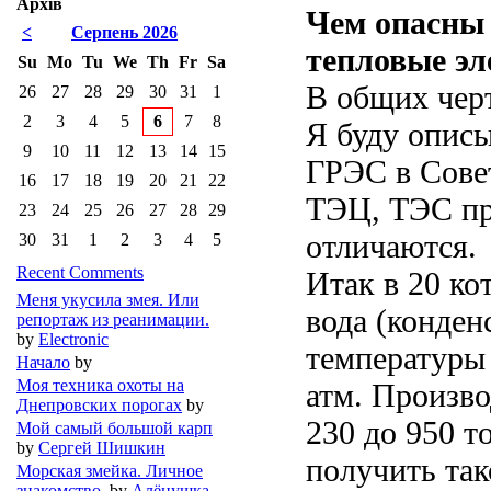
Архів
Чем опасны 
<
Серпень 2026
тепловые эл
Su
Mo
Tu
We
Th
Fr
Sa
В общих черт
26
27
28
29
30
31
1
2
3
4
5
6
7
8
Я буду опис
9
10
11
12
13
14
15
ГРЭС в Сове
16
17
18
19
20
21
22
ТЭЦ, ТЭС пр
23
24
25
26
27
28
29
отличаются.
30
31
1
2
3
4
5
Recent Comments
Итак в 20 ко
Меня укусила змея. Или
вода (конден
репортаж из реанимации.
by
Electronic
температуры 
Начало
by
Моя техника охоты на
атм. Произво
Днепровских порогах
by
230 до 950 т
Мой самый большой карп
by
Сергей Шишкин
получить так
Морская змейка. Личное
знакомство.
by
Алёнушка