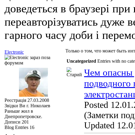
доведеться в браузері при
переавторізуватись дуже ве
гарного часу доби і перем
Только о том, что может быть инт
Electronic
Uncategorized
Entries with no cat
Чем опасны 
подводного 
электростан
Реєстрація
27.03.2008
Posted 12.01.
Звідки Ви
г. Николаев
Раньше жил в
(Заметки под
Днепропетровске.
Дописи
201
Updated 12.01
Blog Entries
16