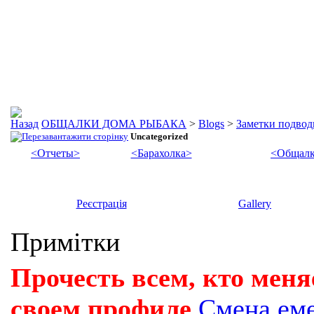
ОБЩАЛКИ ДОМА РЫБАКА
>
Blogs
>
Заметки подвод
Uncategorized
<Отчеты>
<Барахолка>
<Общалк
Реєстрація
Gallery
Примітки
Прочесть всем, кто меня
своем профиле
Смена ем