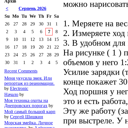
Архів
можно нарисовать
<
Серпень 2026
Su
Mo
Tu
We
Th
Fr
Sa
1. Меряете на вес
26
27
28
29
30
31
1
2. Измеряете ход
2
3
4
5
6
7
8
9
10
11
12
13
14
15
3. В удобном для
16
17
18
19
20
21
22
На рисунке ( 1 )
23
24
25
26
27
28
29
объемов у него 1:
30
31
1
2
3
4
5
Усилие зарядки (т
Recent Comments
Меня укусила змея. Или
конце покажет 30
репортаж из реанимации.
by
Electronic
Ход поршня у нег
Начало
by
это и есть работ
Моя техника охоты на
Днепровских порогах
by
Эту же работу (з
Мой самый большой карп
by
Сергей Шишкин
при выстреле. У
Морская змейка. Личное
знакомство.
by
Алёнушка