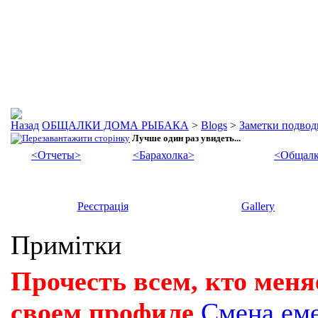
ОБЩАЛКИ ДОМА РЫБАКА
>
Blogs
>
Заметки подвод
Лучше один раз увидеть...
<Отчеты>
<Барахолка>
<Общалк
Реєстрація
Gallery
Примітки
Прочесть всем, кто меня
своем профиле
Смена ем