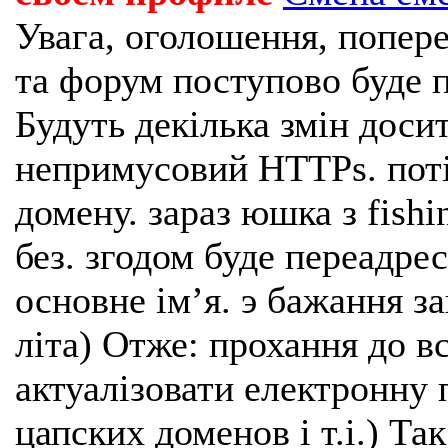
Увага, оголошення, попере
та форум поступово буде п
Будуть декілька змін доси
непримусовий HTTPs. поті
домену. зараз юшка з fishi
без. згодом буде переадрес
основне імʼя. э бажання з
літа) Отже: прохання до в
актуалізовати електронну 
цапских доменов і т.і.) Та