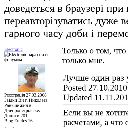
доведеться в браузері при
переавторізуватись дуже ве
гарного часу доби і перем
Только о том, что
Electronic
только мне.
Лучше один раз у
Posted 27.10.2010
Реєстрація
27.03.2008
Updated 11.11.201
Звідки Ви
г. Николаев
Раньше жил в
Если вы не хотит
Днепропетровске.
Дописи
201
расчетами, а что 
Blog Entries
16