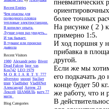
пневматических 
Recent Entries
ориентировочных
Чем опасны для
более точных рас
подводного пловца
тепловые электростанции.
На рисунке ( 2 )
В копилку опыта.
Лучше один раз увидеть...
примерно 1:5.
И так бывает.
И ход поршня у н
В тумане или происки
дьявола
прибавка в площа
Recent Visitors
другой.
1980
Alexandr petro
Biverr
Dead Falcon
Igor_vas
Если же мы хоти
Kos742
LEO 1979
M_O_R_I_A_R_T_Y_777
его подкачать до
silverxtoo
snoopi
Sta1ker
конце будет 50 кг
tmnt
Vladfisher
VladHNet
АлександрI
Артем_23
же работу, что и 
Лексей
ШАМИЛЬ
ватч 77
митя_
В действительнос
Blog Categories