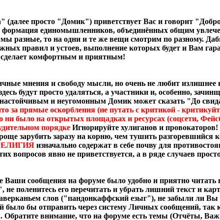
 (далее просто "Домик") приветствует Вас и говорит "Добр
формация единомышленников, объединённых общим увлечение
мы разные, то на одни и те же вещи смотрим по разному. Да
жных правил и устоев, выполнение которых будет и Вам гара
 сделает комфортным и приятным!
ичные мнения и свободу мысли, но очень не любит излишнее 
 здесь будут просто удаляться, а участники и, особенно, зач
настойчивым и неугомонным Домик может сказать "До свид
то за прямые оскорбления (не путать с критикой - критикуй
о ни было на открытых площадках и ресурсах (соцсети, Фе
удительном порядке
Игнорируйте хулиганов и провокаторов!
роще зарубить заразу на корню, чем тушить разгоревшийся к
РЕЛИГИЯ
изначально содержат в себе почву для противосто
 этих вопросов явно не приветствуется, а в ряде случаев п
се Ваши сообщения на форуме было удобно и приятно читать в
 не поленитесь его перечитать и убрать лишний текст и карти
ерканьем слов ("пандонкаффский езыг"), не забыли ли Вы 
 было бы отправить через систему Личных сообщений, так ка
 Обратите внимание, что на форуме есть темы (Отчёты, Важны