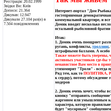
Реєстрація: 20.02.1999
Звідки Ви: Київ
Дописи: 21.364
Интернет-портал "Дом Рыбака"
Дякував: 12.947
гостеприимная демократичная 
Дякували 27.104 раз(и) в
коммунальной квартире, и все 
7.504 повідомленнях
Домик вводит несколько несло
остальной рыболовной братии
Итак:
1. Домик очень поощряет разл
ругань, конфликты,
троллинг
,
штрафными баллами. А особо 
Также можете быть уверены, ч
активных участников где-бы т
ненавистное Вам место в прин
утихомирит "Троля" - всегда п
Ряд тем, как то
ПОЛИТИКА, 
к сердцу), потому обсуждение
модеров
2. Домик очень хочет, чтобы в
кнопку "отправить сообщение",
жаргоном или умышленным кав
характера, которую правильней
будет "мусорным" сообщением.