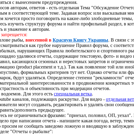
ляться с вынесением предупреждения.
росов авторам, ответов - есть отдельная Тема "Обсуждение Отче
ым в соответствующей теме. Задавая вопрос или высказывая мнен
м хочется просто поговорить на какие-либо злободневные темы, н
итесь изучить структуру форума и найти профильный раздел, в 
ь и уважение к авторам.
 запрещается:
ылове рыбы,
внесенной в
Красную Книгу Украины
. В связи с
рассматриваться как грубое нарушение Правил форума, с соотве
балках, нарушающих Правила любительского и спортивного ры
спощадно удаляюся отчеты, содержащие текстовую, фото- и ви
авил, касающихся сезонных и нерестовых запретов и ограничени
цию (product placement и т.д.). Так как появление той или ино
допустимо, формальных критериев тут нет. Однако отчеты или ф
арок, будут удаляться. Определение степени "рекламности" отче
 материальной заинтересованности в продвижении конкретных т
трастность и объективность при модерации отчетов.
 водоемов. Для этого есть
специальная ветка
.
utube каналов, подлежащих раскрутке. Для видео -
отдельная ве
ователи могут создавать, редактировать и удалять свои сообщен
править/дополнить предыдущее.
есь не ограничиваться фразами: "приехал, половил, ОП, уехал". 
ело при написании отчета - напишите какая погода, ветер, темп
 но просим не сообщать заведомо ложную и вводящую в заблужде
деле "Отчеты о рыбалке":