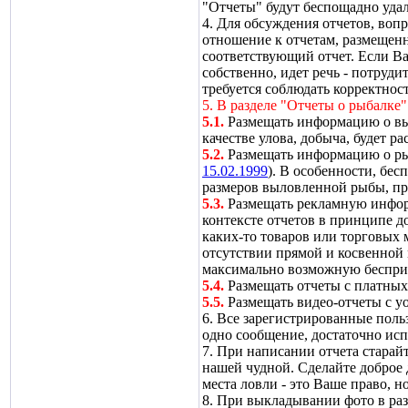
"Отчеты" будут беспощадно уда
4. Для обсуждения отчетов, воп
отношение к отчетам, размещенн
соответствующий отчет. Если Ва
собственно, идет речь - потруд
требуется соблюдать корректност
5. В разделе "Отчеты о рыбалке"
5.1.
Размещать информацию о в
качестве улова, добыча, будет 
5.2.
Размещать информацию о ры
15.02.1999
). В особенности, бе
размеров выловленной рыбы, пр
5.3.
Размещать рекламную информа
контексте отчетов в принципе 
каких-то товаров или торговых м
отсутствии прямой и косвенной
максимально возможную бесприс
5.4.
Размещать отчеты с платных
5.5.
Размещать видео-отчеты с yo
6. Все зарегистрированные польз
одно сообщение, достаточно ис
7. При написании отчета старайт
нашей чудной. Сделайте доброе д
места ловли - это Ваше право,
8. При выкладывании фото в раз