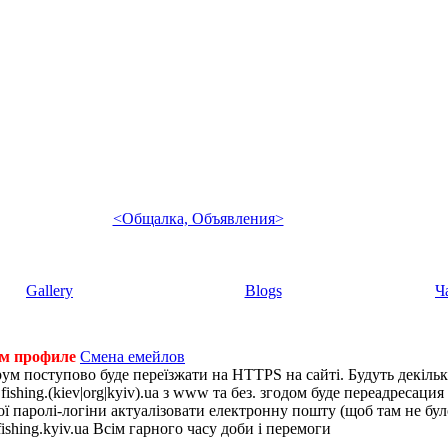
<Общалка, Объявления>
Gallery
Blogs
Ч
ем профиле
Смена емейлов
рум поступово буде переїзжати на HTTPS на сайті. Будуть декіль
shing.(kiev|org|kyiv).ua з www та без. згодом буде переадресация н
 паролі-логіни актуалізовати електронну пошту (щоб там не було 
ishing.kyiv.ua Всім гарного часу доби і перемоги