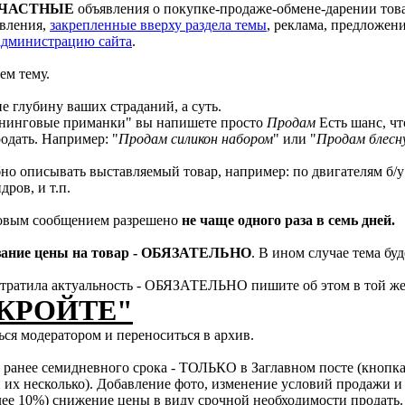
ЧАСТНЫЕ
объявления о покупке-продаже-обмене-дарении това
явления,
закрепленные вверху раздела темы
, реклама, предложен
администрацию сайта
.
ем тему.
е глубину ваших страданий, а суть.
ннинговые приманки" вы напишете просто
Продам
Есть шанс, чт
одать. Например: "
Продам силикон набором
" или "
Продам блесн
но описывать выставляемый товар, например: по двигателям б/у 
дров, и т.п.
новым сообщением разрешено
не чаще одного раза в семь дней.
зание цены на товар - ОБЯЗАТЕЛЬНО
. В ином случае тема буд
 утратила актуальность - ОБЯЗАТЕЛЬНО пишите об этом в той же
КРОЙТЕ"
ься модератором и переноситься в архив.
анее семидневного срока - ТОЛЬКО в Заглавном посте (кнопка П
 их несколько). Добавление фото, изменение условий продажи и 
лее 10%) снижение цены в виду срочной необходимости продать.