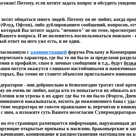
должно! Потому, если хотите задать вопрос и обсудить увиде
сь хотят общаться много людей. Потому он не любит, когда п
луд, Офтоп), либо дублированием сообщений, вопросов, отчё
, который Вы хотите задать "немного" не по теме, просмотри
Вашего вопроса. И не поленитесь воспользоваться поиском -
й ответ на него уже есть, и не один.
гласованную с
администрацией
форума Рекламу и Коммерцию -
ерческого характера, где бы то ни было за пределами раздел
ния в профайле, спам в личные сообщения и т.д., будут
безж
 Ваши потуги окажутся слишком настойчивыми и навязчивыми
торых, Вы точно не станете объектом пристального внимани
дераторов - они добровольно и безвозмездно тратят своё вр
у он очень не любит, когда кто-то попытается их обижать и
рбления или угрозы в их адрес где бы то ни было (Форум, Дн
винившиеся наказываться, вплоть до пожизненного бана с уд
йствие модератора не совсем правильное и, перечитав и вник
т с ним, а изложите суть Вашего несогласия Супермодератор
да на его страницах размещается информация, нарушающая де
ирующие открытые призывы к насилию, браконьерские и зап
скачивание, копирование и распространения материалов на к