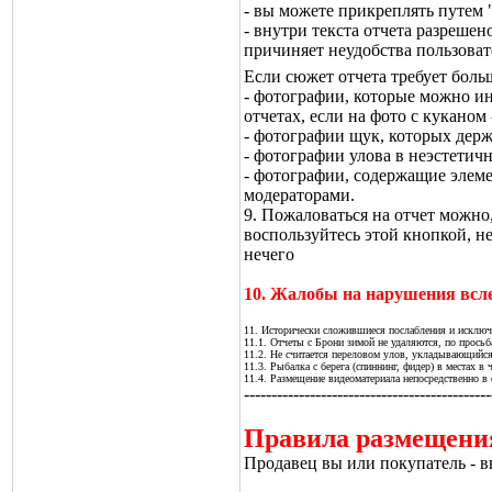
- вы можете прикреплять путем 
- внутри текста отчета разреше
причиняет неудобства пользова
Если сюжет отчета требует бол
- фотографии, которые можно ин
отчетах, если на фото с кукано
- фотографии щук, которых держ
- фотографии улова в неэстетичн
- фотографии, содержащие элеме
модераторами.
9. Пожаловаться на отчет можн
воспользуйтесь этой кнопкой, н
нечего
10. Жалобы на нарушения всл
11. Исторически сложившиеся послабления и исключ
11.1. Отчеты с Брони зимой не удаляются, по просьб
11.2. Не считается переловом улов, укладывающийся
11.3. Рыбалка с берега (спиннинг, фидер) в местах в
11.4. Размещение видеоматериала непосредственно в 
---------------------------------------------
Правила размещения
Продавец вы или покупатель - в