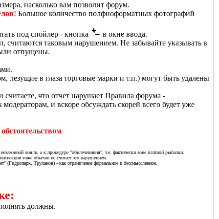
змера, насколько вам позволит форум.
елов
! Большое количество полфноформатных фотографий
тать под спойлер - кнопка
в окне ввода.
л, считаются таковым нарушением. Не забывайте указывать в
были отпущены.
ами.
 лезущие в глаза торговые марки и т.п.) могут быть удалены
и считаете, что отчет нарушает Правила форума -
модераторам, и вскоре обсуждать скорей всего будет уже
 обстоятельством
незаконной ловли, а к процедуре "обилечивания", т.е. фактически зоне платной рыбалки.
.инспекция тоже обычно не считает это нарушением.
рет" (Гидропарк, Труханов) - как ограничение формальное и бессмыссленное.
ке:
ыполнять должны.