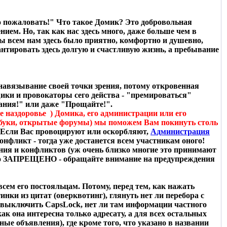
о пожаловать!" Что такое Домик? Это добровольная
м. Но, так как нас здесь много, даже больше чем в
бы всем нам здесь было приятно, комфортно и душевно,
нтировать здесь долгую и счастливую жизнь, а пребывание
навязывание своей точки зрения, потому откровенная
инщики и провокаторы сего действа - "премироваться"
ания!" или даже "Прощайте!".
те наздоровье
) Домика, его администрации или его
йсбуки, открытые форумы) мы поможем Вам покинуть столь
 Если Вас провоцируют или оскорбляют,
Администрация
онфликт - тогда уже достанется всем участникам оного!
яния и конфликтов (уж очень близко многие это принимают
росто ЗАПРЕЩЕНО - обращайте внимание на предупреждения
сем его постояльцам. Потому, перед тем, как нажать
нки из цитат (оверквотинг), глянуть нет ли перебора с
выключить CapsLock, нет ли там информации частного
к она интересна только адресату, а для всех остальных
е объявления), где кроме того, что указано в названии