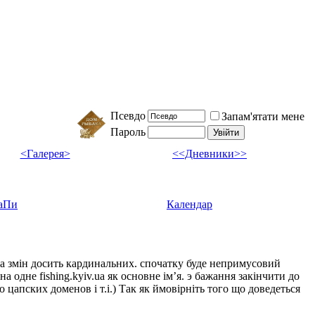
Псевдо
Запам'ятати мене
Пароль
<Галерея>
<<Дневники>>
аПи
Календар
ка змін досить кардинальних. спочатку буде непримусовий
а одне fishing.kyiv.ua як основне імʼя. э бажання закінчити до
цапских доменов і т.і.) Так як ймовірніть того що доведеться