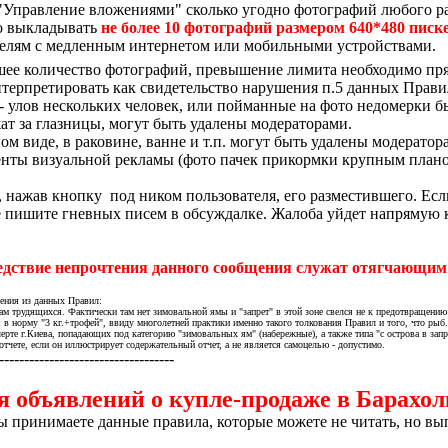
"Управление вложениями" сколько угодно фотографий любого ра
но выкладывать
не более 10 фотографий размером 640*480 писк
телям с медленным интернетом или мобильными устройствами.
ьшее количество фотографий, превышение лимита необходимо пря
терпретировать как свидетельство нарушения п.5 данных Прави
м - улов нескольких человек, или пойманные на фото недомерки 
ат за глазницы, могут быть удалены модераторами.
ом виде, в раковине, ванне и т.п. могут быть удалены модератор
нты визуальной рекламы (фото пачек прикормки крупным планом,
о, нажав кнопку
под ником пользователя, его разместившего. Есл
е пишите гневных писем в обсуждалке. Жалоба уйдет напрямую к 
едствие непрочтения данного сообщения служат отягчающим
ения из данных Правил:
ам трудящихся. Фактически там нет зимовальной ямы и "запрет" в этой зоне свелся не к предотвращению 
 в норму "3 кг.+трофей", ввиду многолетней практики именно такого толкования Правил и того, что рыб
 черте г.Киева, попадающих под категорию "зимовальных ям" (набережные), а также типа "с острова в зап
отчете, если он иллюстрирует содержательный отчет, а не является самоцелью - допустимо.
-----------------------------------
 объявлений о купле-продаже в Барахол
ы принимаете данные правила, которые можете не читать, но в