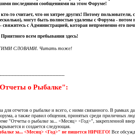
ашими последними сообщениями на этом Форуме!
а кто-то считает, что он хитрее других! Потому пользовате
есколько), могут быть полностью удалены с Форума - потом 
 свяжитесь с Администрацией, которая непрмененно его почи
! Приятного всем пребывания здесь!
УГИМИ СЛОВАМИ. Читать тоже!
-------------------------------------------
Отчеты о Рыбалке":
а для отчетов о рыбалке и всего, с ними связанного. В рамках 
орума, а также правил общения, принятых среди приличных люд
еме "Отчеты о рыбалке за... <Месяц> <Год>", закрепленной вверх
акрывается и создается следующая.
ыбалке за... <Месяц> <Год>" не пишется НИЧЕГО!
Все обсужд