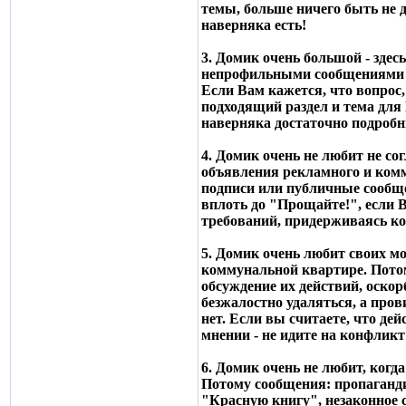
темы, больше ничего быть не 
наверняка есть!
3. Домик очень большой - зде
непрофильными сообщениями (Ф
Если Вам кажется, что вопрос
подходящий раздел и тема для 
наверняка достаточно подробны
4. Домик очень не любит не со
объявления рекламного и комм
подписи или публичные сообще
вплоть до "Прощайте!", если
требований, придерживаясь ко
5. Домик очень любит своих мо
коммунальной квартире. Потом
обсуждение их действий, оско
безжалостно удаляться, а про
нет. Если вы считаете, что де
мнении - не идите на конфлик
6. Домик очень не любит, ког
Потому сообщения: пропаганд
"Красную книгу", незаконное 