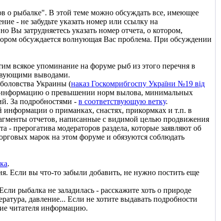
тов о рыбалке". В этой теме можно обсуждать все, имеющее
ие - не забудьте указать номер или ссылку на
о Вы затрудняетесь указать номер отчета, о котором,
котором обсуждается волнующая Вас проблема. При обсуждении
 этим всякое упоминание на форуме рыб из этого перечня в
тствующими выводами.
боловства Украины (
наказ Госкомрибгоспу України №19 від
део информацию о превышении норм вылова, минимальных
й. За подробностями -
в соответствующую ветку
.
й информации о приманках, снастях, прикормках и т.п. в
рагменты отчетов, написанные с видимой целью продвижения
та - прерогатива модераторов раздела, которые заявляют об
орговых марок на этом форуме и обязуются соблюдать
тка
.
ия. Если вы что-то забыли добавить, не нужно постить еще
Если рыбалка не заладилась - расскажите хоть о природе
ература, давление... Если не хотите выдавать подробности
ние читателя информацию.