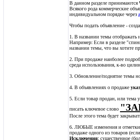
В данном разделе принимаются
Всякого рода коммерческие объ
индивидуальном порядке через
Чтобы подать объявление - созда
1. В названии темы отображать н
Например: Если в разделе "спи
названии темы, что вы хотите пр
2. При продаже наиболее подроб
среда использования, к-во цилин
3. Обновление/поднятие темы 
4. В объявлениях о продаже
ука
5. Если товар продан, или тема
"ЗА
писать ключевое слово
После этого тема будет закрыват
6. ЛЮБЫЕ изменения и отметки р
продаже одного из товаров (если
Исключения
: существенное (бо