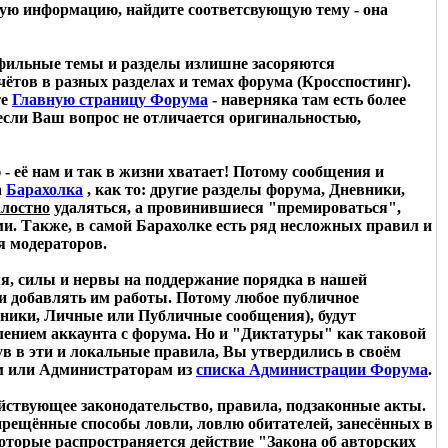
нную информацию, найдите соответсвующую тему - она
рофильные темы и разделы излишне засоряются
тов в разных разделах и темах форума (Кросспостинг).
те
Главную страницу Форума
- наверняка там есть более
 если Ваш вопрос не отличается оригинальностью,
 её нам и так в жизни хватает! Потому сообщения и
а
Барахолка
, как то: другие разделы форума, Дневники,
алостно
удаляться, а провинившиеся "премироваться",
. Также, в самой Барахолке есть ряд несложных правил и
я модераторов.
емя, силы и нервы на поддержание порядка в нашей
ли добавлять им работы. Потому любое публичное
евники, Личные или Публичные сообщения), будут
алением аккаунта с форума. Но и "Диктатуры" как таковой
нув в эти и локальные правила, Вы утвердились в своём
ам или Администраторам из
списка Администрации Форума
.
йствующее законодательство, правила, подзаконные акты.
рещённые способы ловли, ловлю обитателей, занесённых в
оторые распространяется действие "Закона об авторских