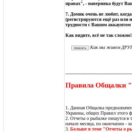
правах", - наверняка будут В
7. Домик очень не любит, когд
(регистрируются ещё раз или н
трудности с Вашим аккаунтом -
Как видите, всё не так сложно
Как мы живем ДР
---------------------------------------------
Правила Общалки "
1. Данная Общалка предназначен
Украины, общих Правил этого ф
2. Отчеты о рыбалке пишутся в т
начале месяца, по окончании - з
3.
Больше в теме "Отчеты о р