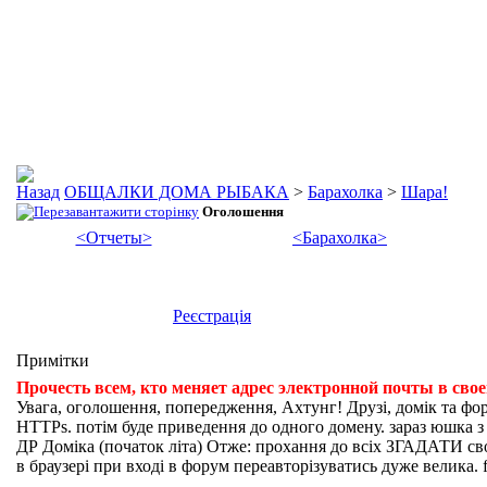
ОБЩАЛКИ ДОМА РЫБАКА
>
Барахолка
>
Шара!
Оголошення
<Отчеты>
<Барахолка>
Реєстрація
Примітки
Прочесть всем, кто меняет адрес электронной почты в сво
Увага, оголошення, попередження, Ахтунг! Друзі, домік та фо
HTTPs. потім буде приведення до одного домену. зараз юшка з fi
ДР Доміка (початок літа) Отже: прохання до всіх ЗГАДАТИ свої
в браузері при вході в форум переавторізуватись дуже велика. f