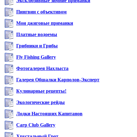
Эксклюзивные зимние приманки
Пингвин с объективом
Мои джиговые приманки
Платные водоемы
Грибники и Грибы
Fly Fishing Gallery
Фотогалерея Нахлыста
Галерея Общалки Карполов-Эксперт
Кулинарные рецепты!
Экологические рейды
Лодки Настоящих Капитанов
Carp Club Gallery
Хрустальный Грот