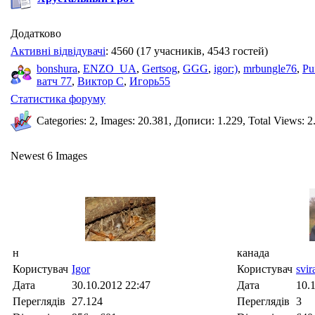
Додатково
Активні відвідувачі
: 4560 (17 учасників, 4543 гостей)
bonshura
,
ENZO_UA
,
Gertsog
,
GGG
,
igor:)
,
mrbungle76
,
Pu
ватч 77
,
Виктор С
,
Игорь55
Статистика форуму
Categories: 2, Images: 20.381, Дописи: 1.229, Total Views: 2
Newest 6 Images
н
канада
Користувач
Igor
Користувач
svir
Дата
30.10.2012
22:47
Дата
10.
Переглядів
27.124
Переглядів
3