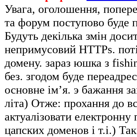
Увага, оголошення, попере
та форум поступово буде п
Будуть декілька змін доси
непримусовий HTTPs. поті
домену. зараз юшка з fishi
без. згодом буде переадрес
основне імʼя. э бажання з
літа) Отже: прохання до в
актуалізовати електронну 
цапских доменов і т.і.) Та