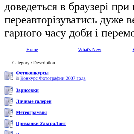
доведеться в браузері при
переавторізуватись дуже ве
гарного часу доби і перем
Home
What's New
Category / Description
Фотоконкурсы
Конкурс Фотографии 2007 года
Зарисовки
Личные галереи
Метеограммы
Приманки УльтраЛайт